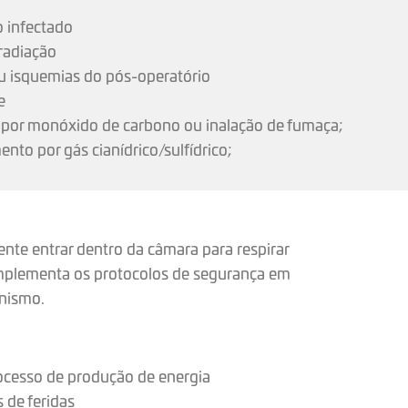
o infectado
radiação
ou isquemias do pós-operatório
e
o por monóxido de carbono ou inalação de fumaça;
to por gás cianídrico/sulfídrico;
te entrar dentro da câmara para respirar
implementa os protocolos de segurança em
anismo.
rocesso de produção de energia
 de feridas