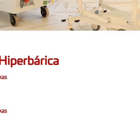
Hiperbárica
xas
xas