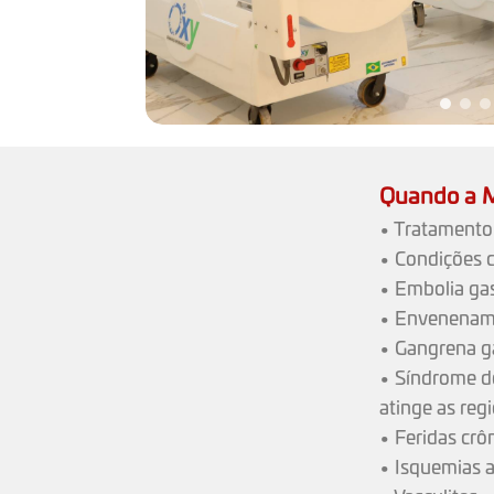
Quando a M
• Tratamento
• Condições 
• Embolia gas
• Envenenam
• Gangrena g
• Síndrome de
atinge as reg
• Feridas crô
• Isquemias 