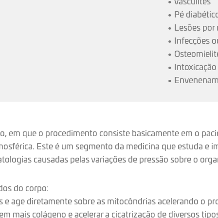
• Vasculites
• Pé diabétic
• Lesões por 
• Infecções 
• Osteomielit
• Intoxicaçã
• Envenenamen
, em que o procedimento consiste basicamente em o pacien
mosférica. Este é um segmento da medicina que estuda e 
tologias causadas pelas variações de pressão sobre o org
dos do corpo:
as e age diretamente sobre as mitocôndrias acelerando o p
em mais colágeno e acelerar a cicatrização de diversos tipos