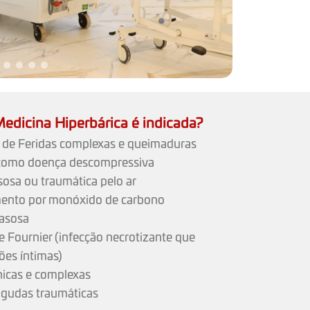
edicina Hiperbárica é indicada?
 de Feridas complexas e queimaduras
como doença descompressiva
osa ou traumática pelo ar
ento por monóxido de carbono
asosa
 Fournier (infecção necrotizante que
iões íntimas)
nicas e complexas
agudas traumáticas