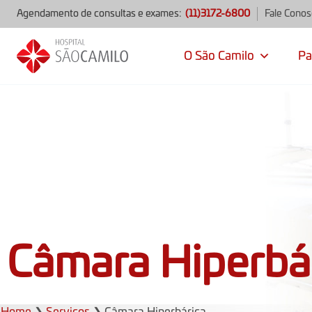
Agendamento de consultas e exames:
(11)3172-6800
Fale Cono
O São Camilo
Pa
Câmara Hiperbá