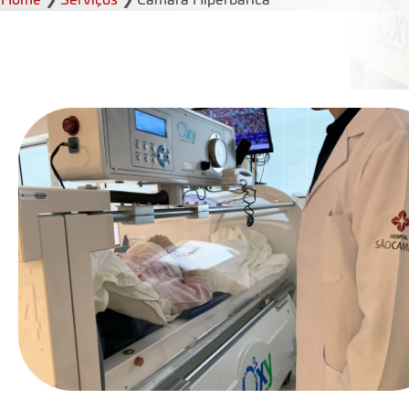
Home
❯
Serviços
❯
Câmara Hiperbárica